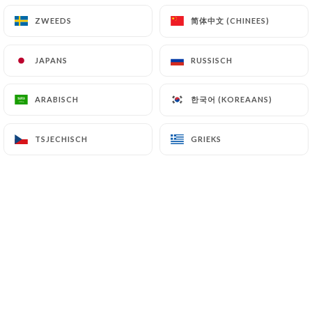
简体中文 (CHINEES)
简体中文 (CHINEES)
ZWEEDS
ZWEEDS
JAPANS
JAPANS
RUSSISCH
RUSSISCH
12.00€
한국어 (KOREAANS)
한국어 (KOREAANS)
ARABISCH
ARABISCH
19.00€
TSJECHISCH
TSJECHISCH
GRIEKS
GRIEKS
14.00€
19€
33€
15€