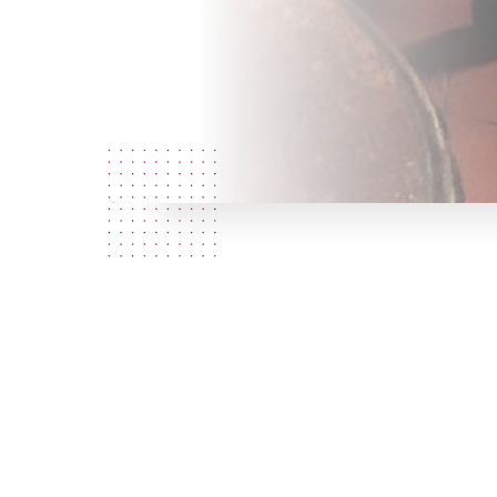
Who are
we?