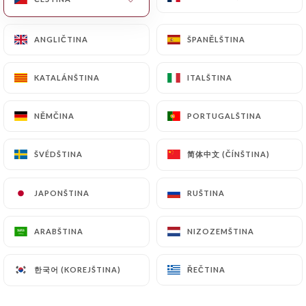
ANGLIČTINA
ANGLIČTINA
ŠPANĚLŠTINA
ŠPANĚLŠTINA
KATALÁNŠTINA
KATALÁNŠTINA
ITALŠTINA
ITALŠTINA
Au vieux paris
NĚMČINA
NĚMČINA
PORTUGALŠTINA
PORTUGALŠTINA
1124 RECENZE
简体中文 (ČÍNŠTINA)
简体中文 (ČÍNŠTINA)
ŠVÉDŠTINA
ŠVÉDŠTINA
Restaurant Français
JAPONŠTINA
JAPONŠTINA
RUŠTINA
RUŠTINA
24 Rue Chanoinesse
75004 Paris France
ARABŠTINA
ARABŠTINA
NIZOZEMŠTINA
NIZOZEMŠTINA
한국어 (KOREJŠTINA)
한국어 (KOREJŠTINA)
ŘEČTINA
ŘEČTINA
Kdo jsme?