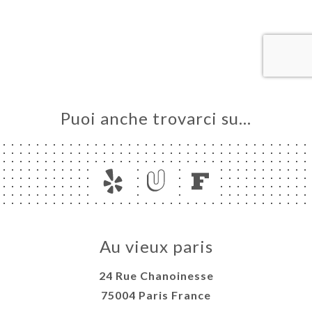
NOTA
ERIA
SIONE
NU
 NOEL
Puoi anche trovarci su…
UVEL
ATTO
Au vieux paris
24 Rue Chanoinesse
75004 Paris France